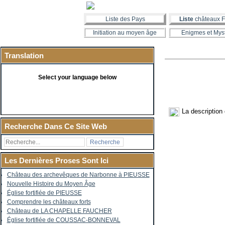
Liste des Pays
Liste
châteaux F
Initiation au moyen âge
Enigmes et Mys
Translation
Select your language below
La description
Recherche Dans Ce Site Web
Les Dernières Proses Sont Ici
Château des archevêques de Narbonne à PIEUSSE
Nouvelle Histoire du Moyen Âge
Église fortifiée de PIEUSSE
Comprendre les châteaux forts
Château de LA CHAPELLE FAUCHER
Église fortifiée de COUSSAC-BONNEVAL