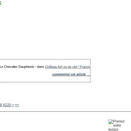
c
: Le Chevalier Dauphinois
-
dans
Château fort vu du ciel * France
commenter cet article
…
4230
4240
4250
4260
4270
4280
4290
4300
4400
4500
4600
4700
4800
4900
5000
5100
5200
5300
5400
5500
5600
9
4220
>
>>