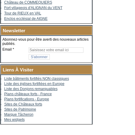
Château de COMMEQUIERS
Fort villageois d'ALIGNAN du VENT
Tour de RIEUX en VAL
Enclos ecclésial de AIGNE
Newsletter
Abonnez-vous pour être averti des nouveaux articles
publiés.
Email
Liens À Visiter
Liste bâtiments fortifiés NON classiques
Liste des églises fortifiées en Europe
Liste des Donjons remarquables
Plans châteaux forts - France
Plans fortifications - Europe
Sites de Châteaux forts
Sites de Patrimoine
Marque Tâcheron
Mes widgets