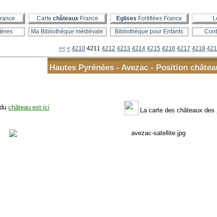
rance
Carte
châteaux
France
Eglises
Fortifiées France
L
tères
Ma Bibliothèque médiévale
Bibliothèque pour Enfants
Cont
4200
<<
<
4210
4211
4212
4213
4214
4215
4216
4217
4218
421
Hautes Pyrénées - Avezac - Position châtea
 du
château est ici
La carte des châteaux des