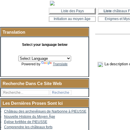
Liste des Pays
Liste
châteaux F
Initiation au moyen âge
Enigmes et Mys
Translation
Select your language below
La description d
Powered by
Translate
Recherche Dans Ce Site Web
Les Dernières Proses Sont Ici
Château des archevêques de Narbonne à PIEUSSE
Nouvelle Histoire du Moyen Âge
Église fortifiée de PIEUSSE
Comprendre les châteaux forts