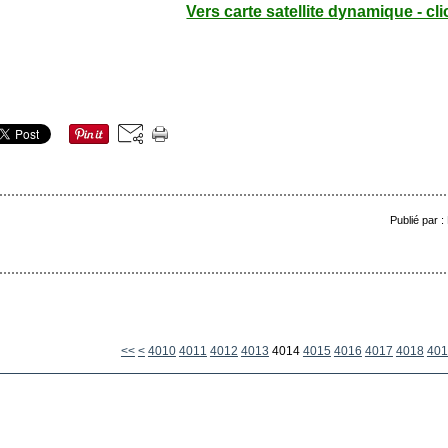
Vers carte satellite dynamique - cli
Publié par 
4000
<<
<
4010
4011
4012
4013
4014
4015
4016
4017
4018
401