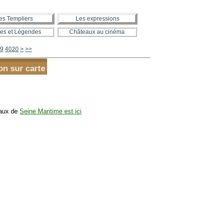
es Templiers
Les expressions
es et Légendes
Châteaux au cinéma
4030
4040
4050
4060
4070
4080
4090
4100
4200
4300
4400
4500
4600
4700
4800
4900
5000
5100
5200
5300
5400
5500
5600
9
4020
>
>>
on sur carte
eaux de
Seine Maritime est ici