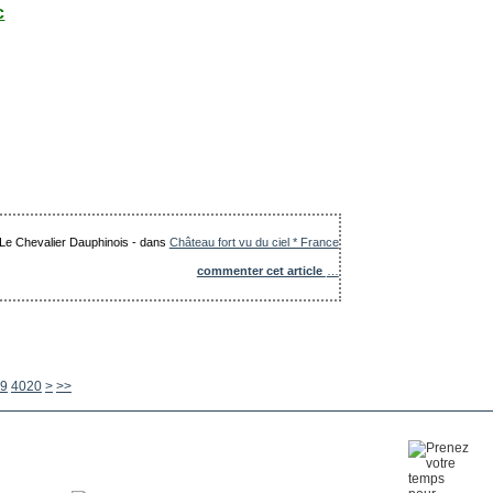
c
: Le Chevalier Dauphinois
-
dans
Château fort vu du ciel * France
commenter cet article
…
4030
4040
4050
4060
4070
4080
4090
4100
4200
4300
4400
4500
4600
4700
4800
4900
5000
5100
5200
5300
5400
5500
5600
9
4020
>
>>