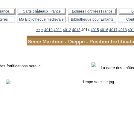
rance
Carte
châteaux
France
Eglises
Fortifiées France
L
tères
Ma Bibliothèque médiévale
Bibliothèque pour Enfants
Cont
4000
<<
<
4010
4011
4012
4013
4014
4015
4016
4017
4018
401
Seine Maritime - Dieppe - Position fortificati
es fortifications sera ici
La carte des chât