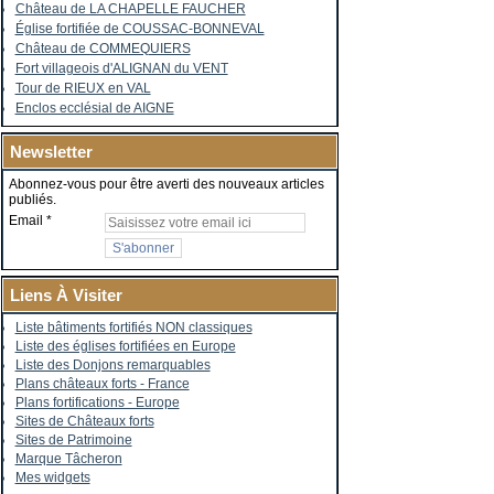
Château de LA CHAPELLE FAUCHER
Église fortifiée de COUSSAC-BONNEVAL
Château de COMMEQUIERS
Fort villageois d'ALIGNAN du VENT
Tour de RIEUX en VAL
Enclos ecclésial de AIGNE
Newsletter
Abonnez-vous pour être averti des nouveaux articles
publiés.
Email
Liens À Visiter
Liste bâtiments fortifiés NON classiques
Liste des églises fortifiées en Europe
Liste des Donjons remarquables
Plans châteaux forts - France
Plans fortifications - Europe
Sites de Châteaux forts
Sites de Patrimoine
Marque Tâcheron
Mes widgets