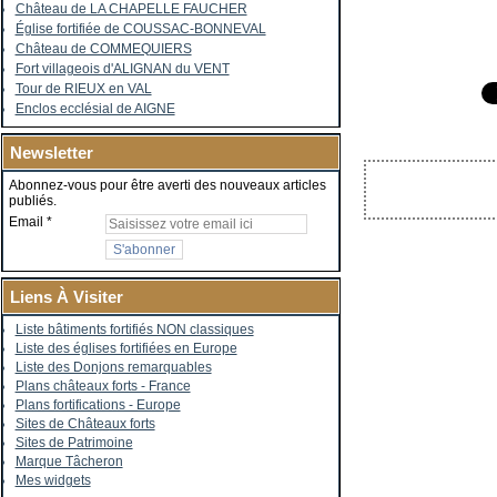
Château de LA CHAPELLE FAUCHER
Église fortifiée de COUSSAC-BONNEVAL
Château de COMMEQUIERS
Fort villageois d'ALIGNAN du VENT
Tour de RIEUX en VAL
Enclos ecclésial de AIGNE
Newsletter
Abonnez-vous pour être averti des nouveaux articles
publiés.
Email
Liens À Visiter
Liste bâtiments fortifiés NON classiques
Liste des églises fortifiées en Europe
Liste des Donjons remarquables
Plans châteaux forts - France
Plans fortifications - Europe
Sites de Châteaux forts
Sites de Patrimoine
Marque Tâcheron
Mes widgets