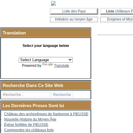
Liste des Pays
Liste
châteaux F
Initiation au moyen âge
Enigmes et Mys
Translation
Select your language below
Powered by
Translate
Recherche Dans Ce Site Web
Les Dernières Proses Sont Ici
Château des archevêques de Narbonne à PIEUSSE
Nouvelle Histoire du Moyen Âge
Église fortifiée de PIEUSSE
Comprendre les châteaux forts