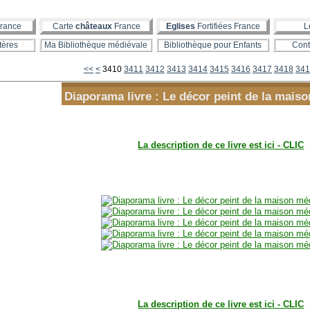
rance
Carte
châteaux
France
Eglises
Fortifiées France
L
tères
Ma Bibliothèque médiévale
Bibliothèque pour Enfants
Cont
3400
<<
<
3410
3411
3412
3413
3414
3415
3416
3417
3418
341
Diaporama livre : Le décor peint de la mais
La description de ce livre est ici - CLIC
La description de ce livre est ici - CLIC