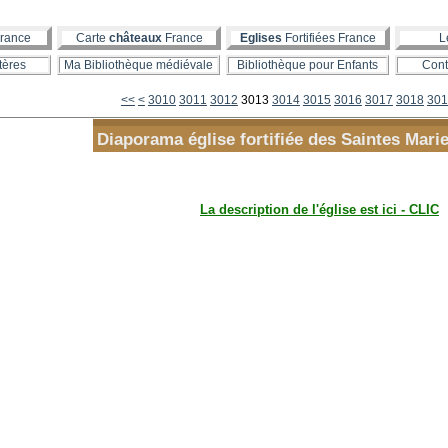
rance
Carte
châteaux
France
Eglises
Fortifiées France
L
tères
Ma Bibliothèque médiévale
Bibliothèque pour Enfants
Cont
3000
<<
<
3010
3011
3012
3013
3014
3015
3016
3017
3018
301
Diaporama église fortifiée des Saintes Mari
La description de l'église est ici - CLIC