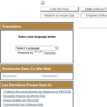
Liste des Pays
Liste
châteaux F
Initiation au moyen âge
Enigmes et Mys
Translation
Select your language below
Powered by
Translate
Recherche Dans Ce Site Web
Les Dernières Proses Sont Ici
Château des archevêques de Narbonne à PIEUSSE
Nouvelle Histoire du Moyen Âge
Église fortifiée de PIEUSSE
Comprendre les châteaux forts