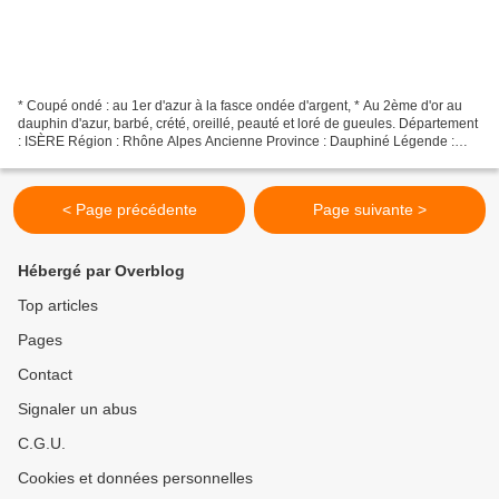
* Coupé ondé : au 1er d'azur à la fasce ondée d'argent, * Au 2ème d'or au
dauphin d'azur, barbé, crété, oreillé, peauté et loré de gueules. Département
: ISÈRE Région : Rhône Alpes Ancienne Province : Dauphiné Légende :
Entrée Interdite au Public Entrée...
< Page précédente
Page suivante >
Hébergé par Overblog
Top articles
Pages
Contact
Signaler un abus
C.G.U.
Cookies et données personnelles