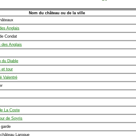
Nom du château ou de la ville
châteaux
des Anglais
 de Condat
 des Anglais
 du Diable
 et tour
ié Valentré
er
de La Coste
our de Soyris
 garde
 château Laroque