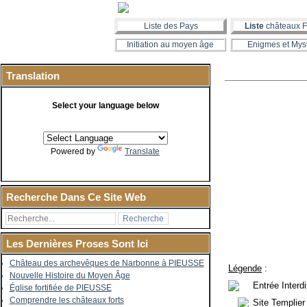
Liste des Pays
Liste
châteaux F
Initiation au moyen âge
Enigmes et Mys
Translation
Select your language below
Powered by
Translate
Recherche Dans Ce Site Web
Les Dernières Proses Sont Ici
Château des archevêques de Narbonne à PIEUSSE
Légende
:
Nouvelle Histoire du Moyen Âge
Entrée Interd
Église fortifiée de PIEUSSE
Comprendre les châteaux forts
Site Templier