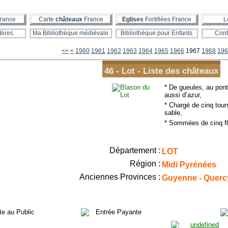
rance
Carte
châteaux
France
Eglises
Fortifiées France
L
tères
Ma Bibliothèque médiévale
Bibliothèque pour Enfants
Cont
1900
1910
1920
1930
1940
1950
<<
<
1960
1961
1962
1963
1964
1965
1966
1967
1968
196
46 - Lot - Liste des châteaux
* De gueules, au pon
aussi d’azur,
* Chargé de cinq tou
sable,
* Sommées de cinq fle
Département :
LOT
Région :
Midi Pyrénées
Anciennes Provinces :
Guyenne - Querc
ite au Public
Entrée Payante