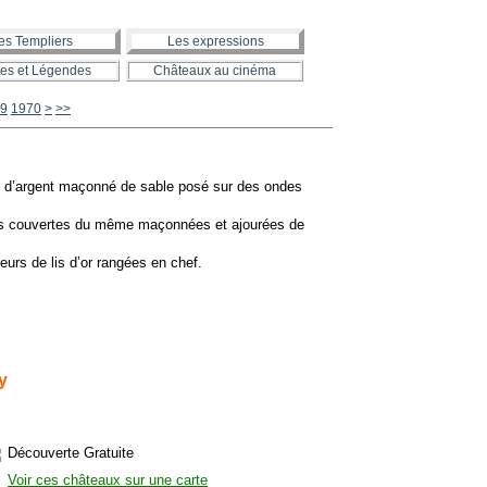
es Templiers
Les expressions
es et Légendes
Châteaux au cinéma
1980
1990
2000
2100
2200
2300
2400
2500
2600
2700
2800
2900
3000
3100
3200
3300
3400
3500
3600
3700
3800
3900
4000
4100
4200
4300
4400
4500
4600
4700
4800
4900
5000
5100
5200
5300
5400
5500
5600
9
1970
>
>>
t d’argent maçonné de sable posé sur des ondes
rs couvertes du même maçonnées et ajourées de
urs de lis d’or rangées en chef.
y
Découverte Gratuite
Voir ces châteaux sur une carte