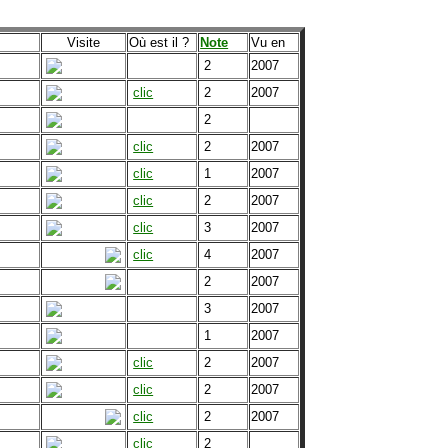
Visite
Où est il ?
Note
Vu en
2
2007
clic
2
2007
2
clic
2
2007
clic
1
2007
clic
2
2007
clic
3
2007
clic
4
2007
2
2007
3
2007
1
2007
clic
2
2007
clic
2
2007
clic
2
2007
clic
2