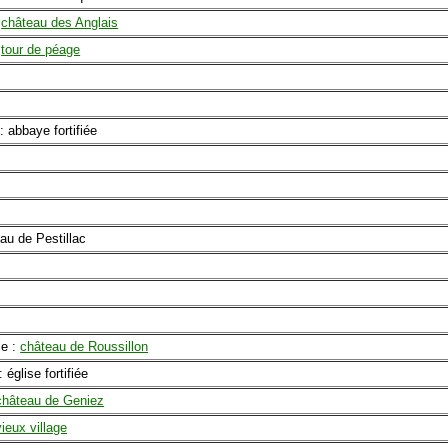
:
château des Anglais
:
tour de péage
: abbaye fortifiée
au de Pestillac
le :
château de Roussillon
: église fortifiée
château de Geniez
vieux village