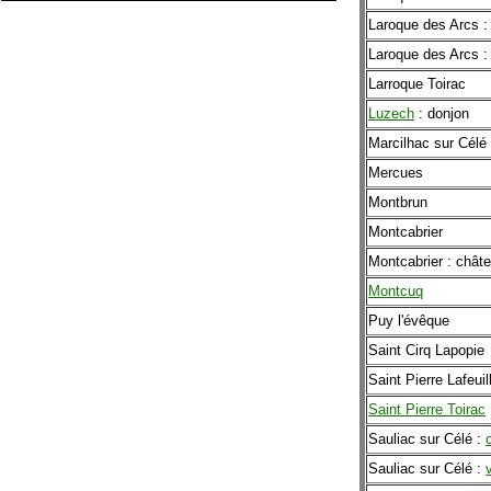
Laroque des Arcs 
Laroque des Arcs 
Larroque Toirac
Luzech
: donjon
Marcilhac sur Célé 
Mercues
Montbrun
Montcabrier
Montcabrier : châte
Montcuq
Puy l'évêque
Saint Cirq Lapopie
Saint Pierre Lafeuil
Saint Pierre Toirac
Sauliac sur Célé :
Sauliac sur Célé :