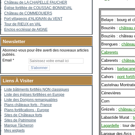
Château de LA CHAPELLE FAUCHER
Église fortifiée de COUSSAC-BONNEVAL
Château de COMMEQUIERS
Fort villageois d'ALIGNAN du VENT
Belaye : bourg et 
Tour de RIEUX en VAL
Bouziès :
château 
Enclos ecclésial de AIGNE
Bouziès : château
Newsletter
Brengues :
château
Abonnez-vous pour être averti des nouveaux articles
Cabrerets
publiés.
Cabrerets :
château
Email
Cahors :
barbacane
Cahors :
pont fortif
Liens À Visiter
Castelnau Montrati
Liste bâtiments fortifiés NON classiques
Cénevières
Liste des églises fortifiées en Europe
Liste des Donjons remarquables
Corn
Plans châteaux forts - France
Grézels :
château 
Plans fortifications - Europe
Sites de Châteaux forts
Labastide Murat :
t
Sites de Patrimoine
Lagardelle
: tour de
Marque Tâcheron
Mes widgets
Laroque des Arcs :