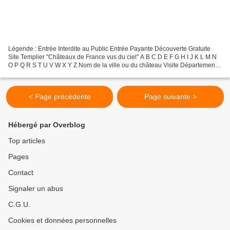
Légende : Entrée Interdite au Public Entrée Payante Découverte Gratuite
Site Templier "Châteaux de France vus du ciel" A B C D E F G H I J K L M N
O P Q R S T U V W X Y Z Nom de la ville ou du château Visite Département
N Najac 12-Aveyron Nampcelles La...
< Page précédente
Page suivante >
Hébergé par Overblog
Top articles
Pages
Contact
Signaler un abus
C.G.U.
Cookies et données personnelles