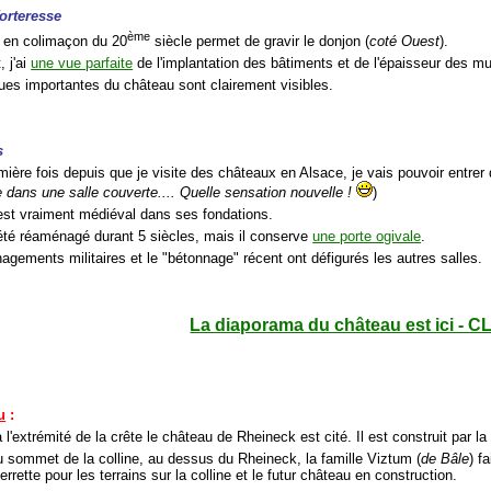
orteresse
ème
en colimaçon du 20
siècle permet de gravir le donjon (
coté Ouest
).
 j'ai
une vue parfaite
de l'implantation des bâtiments et de l'épaisseur des mu
ues importantes du château sont clairement visibles.
s
mière fois depuis que je visite des châteaux en Alsace, je vais pouvoir entrer 
re dans une salle couverte.... Quelle sensation nouvelle !
)
est vraiment médiéval dans ses fondations.
s été réaménagé durant 5 siècles, mais il conserve
une porte ogivale
.
agements militaires et le "bétonnage" récent ont défigurés les autres salles.
La diaporama du château est ici - C
u
:
 l'extrémité de la crête le château de Rheineck est cité. Il est construit par la
 sommet de la colline, au dessus du Rheineck, la famille Viztum (
de Bâle
) f
rrette pour les terrains sur la colline et le futur château en construction.