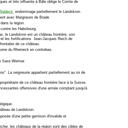
ques et très influente à Bâle oblige le Comte de
Waldeck
, endommage partiellement le Landskron.
tagent avec Margraves de Brade.
 dans la région.
t contre les Habsbourg.
as, le Landskron est un château frontière, son
et les fortifications. Jean-Jacques Reich de
 frontalier de ce château.
ruine du Rheineck en contrebas.
de Saxe Weimar.
ans". La seigneurie appartient partiellement au roi de
propriétaire de ce château frontière face à la Suisse.
 incessantes offensives d'une armée comptant jusqu'à
atégique.
 château de Landskron.
posée d'une petite garnison d'invalide et
rchie, les châteaux de la région sont des cibles de