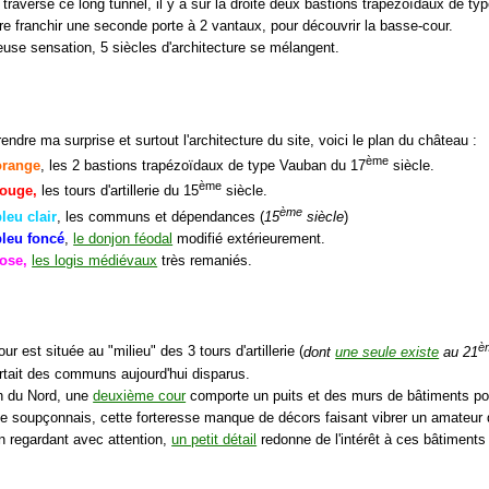
 traversé ce long tunnel, il y a sur la droite deux bastions trapézoïdaux de t
ore franchir une seconde porte à 2 vantaux, pour découvrir la basse-cour.
ieuse sensation, 5 siècles d'architecture se mélangent.
ndre ma surprise et surtout l'architecture du site, voici le plan du château :
ème
orange
, les 2 bastions trapézoïdaux de type Vauban du 17
siècle.
ème
rouge,
les tours d'artillerie du 15
siècle.
ème
leu clair
, les communs et dépendances (
15
siècle
)
leu foncé
,
le donjon féodal
modifié extérieurement.
ose,
les logis médiévaux
très remaniés.
è
ur est située au "milieu" des 3 tours d'artillerie (
dont
une seule existe
au 21
rtait des communs aujourd'hui disparus.
on du Nord, une
deuxième cour
comporte un puits et des murs de bâtiments po
e soupçonnais, cette forteresse manque de décors faisant vibrer un amateur d
en regardant avec attention,
un petit détail
redonne de l'intérêt à ces bâtiments t