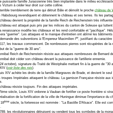
e puissante famille Jurassienne très bien implantée dans le milieu ecclésiasti
es Viztum à céder leur droit sur cette colline.
terrible tremblement de terre qui détruit Bâle et démolit le proche
château de 
s Habsbourg revendiquent et obtiennent le château et ses terres. Ils les par
château devient la propriété de la famille Reich de Reichenstein très influente
 château est attaqué puis pris par les milices du canton de Soleuse qui lutten
la renaissance modifie les châteaux et les rend confortable et "pacifique". Hél
ra "guerrier". Les attaques et le manque d'entretien ont abîmé les bâtiments 
er
 demande des subventions à l'Empereur Maximilien I
, justifiant du caractère
 1517, les travaux commencent. De nombreuses pierres sont récupérées de la 
but de la "guerre de 30 ans".
annibal Reich de Reichenstein résiste aux attaques nombreuses de Bernard 
nnibal doit céder son château devant la puissance de l'artillerie ennemie.
 24 octobre
), signature du Traité de Westphalie mettant fin à la guerre de "30 
XIV (
voir liste des rois
).
is XIV achète les droits de la famille Margraves de Brade, et devient le seul 
s troupes Impériales attaquent le château. La garnison Française résiste aux
s.
 château résiste toujours. Fin des attaques impériales.
17ème siècle, Louis XIV ordonne à Vauban de fortifier ce poste frontière si str
réalisation de la fortification de la ville de Huningue diminue l'importance du
ème
 18
siècle, la forteresse est nommée : "La Bastille D'Alsace". Elle est com
.
 1789, les révolutionnaires détruisent ou vendent tous les symboles de la mona