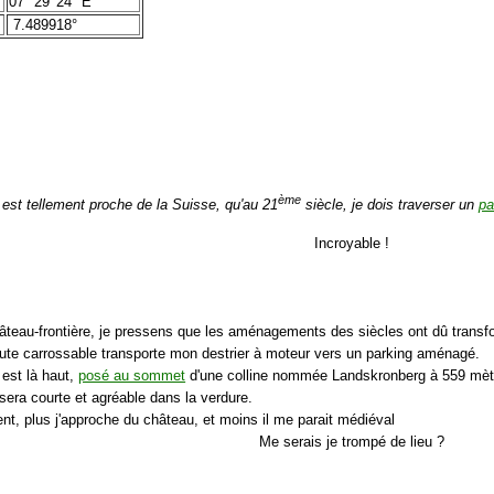
07° 29' 24" E
7.489918°
ème
 est tellement proche de la Suisse, qu'au 21
siècle, je dois traverser un
pa
Incroyable !
âteau-frontière, je pressens que les aménagements des siècles ont dû transf
route carrossable transporte mon destrier à moteur vers un parking aménagé.
 est là haut,
posé au sommet
d'une colline nommée Landskronberg à 559 mètre
sera courte et agréable dans la verdure.
nt, plus j'approche du château, et moins il me parait médiéval
Me serais je trompé de lieu ?