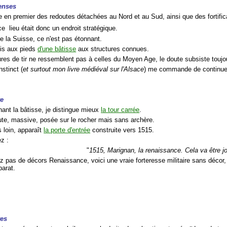
enses
ue en premier des redoutes détachées au Nord et au Sud, ainsi que des fortifi
ce lieu était donc un endroit stratégique.
e la Suisse, ce n'est pas étonnant.
uis aux pieds
d'une bâtisse
aux structures connues.
res de tir ne ressemblent pas à celles du Moyen Age, le doute subsiste toujours
stinct (
et surtout mon livre médiéval sur l'Alsace
) me commande de continue
te
nant la bâtisse, je distingue mieux
la tour carrée
.
aute, massive, posée sur le rocher mais sans archère.
 loin, apparaît
la porte d'entrée
construite vers 1515.
z :
"
1515, Marignan, la renaissance. Cela va être jo
z pas de décors Renaissance, voici une vraie forteresse militaire sans décor, 
parat.
tes