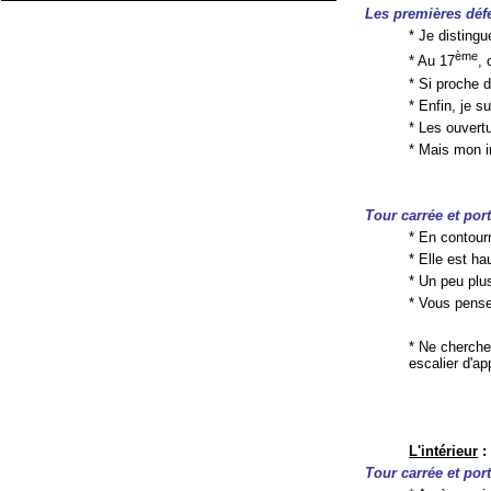
Les premières déf
* Je disting
ème
* Au 17
, 
* Si proche d
* Enfin, je s
* Les ouvertu
* Mais mon in
Tour carrée et por
* En contour
* Elle est h
* Un peu plus
* Vous pense
* Ne cherche
escalier d'ap
L'intérieur
:
Tour carrée et por