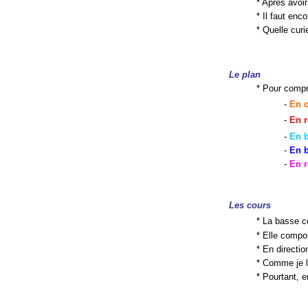
* Après avoir
* Il faut enc
* Quelle cur
Le plan
* Pour compre
-
En 
-
En 
-
En b
-
En b
-
En r
Les cours
* La basse co
* Elle compo
* En directi
* Comme je l
* Pourtant, 