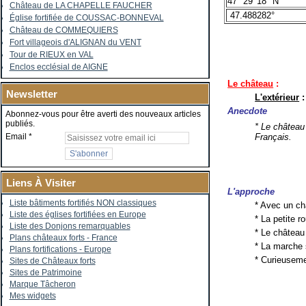
47° 29' 18" N
Château de LA CHAPELLE FAUCHER
47.488282°
Église fortifiée de COUSSAC-BONNEVAL
Château de COMMEQUIERS
Fort villageois d'ALIGNAN du VENT
Tour de RIEUX en VAL
Enclos ecclésial de AIGNE
Le château
:
Newsletter
L'extérieur
:
Anecdote
Abonnez-vous pour être averti des nouveaux articles
publiés.
* Le château
Email
Français.
Liens À Visiter
L'approche
Liste bâtiments fortifiés NON classiques
* Avec un ch
Liste des églises fortifiées en Europe
* La petite 
Liste des Donjons remarquables
* Le château
Plans châteaux forts - France
* La marche 
Plans fortifications - Europe
* Curieuseme
Sites de Châteaux forts
Sites de Patrimoine
Marque Tâcheron
Mes widgets