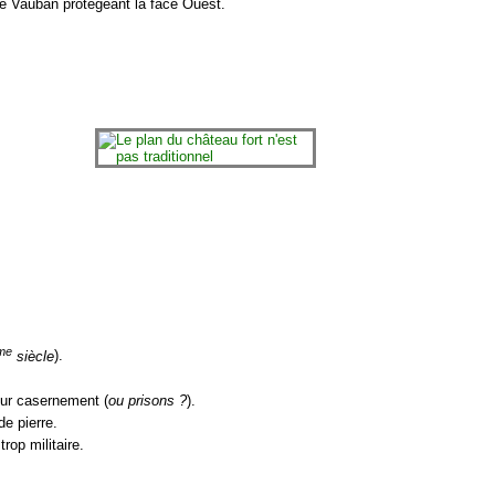
ype Vauban protégeant la face Ouest.
me
siècle
).
ur casernement (
ou prisons ?
).
e pierre.
rop militaire.