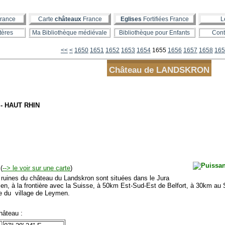
rance
Carte
châteaux
France
Eglises
Fortifiées France
L
tères
Ma Bibliothèque médiévale
Bibliothèque pour Enfants
Cont
1600
1610
1620
1630
1640
<<
<
1650
1651
1652
1653
1654
1655
1656
1657
1658
165
Château de LANDSKRON
- HAUT RHIN
(
--> le voir sur une carte
)
uines du château du Landskron sont situées dans le Jura
ien, à la frontière avec la Suisse, à 50km Est-Sud-Est de Belfort, à 30km a
e du village de Leymen.
âteau :