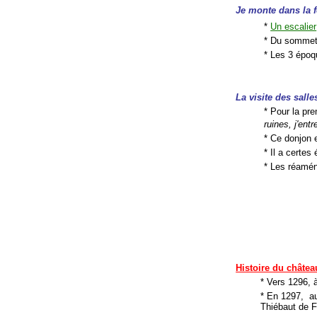
Je monte dans la f
*
Un escalier
* Du sommet,
* Les 3 époq
La visite des salle
* Pour la pre
ruines, j'ent
* Ce donjon 
* Il a certe
* Les réamén
Histoire du châtea
* Vers 1296, à
* En 1297, au
Thiébaut de Fe