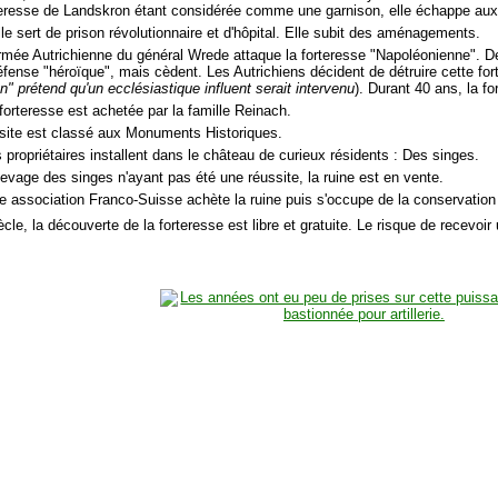
teresse de Landskron étant considérée comme une garnison, elle échappe aux 
le sert de prison révolutionnaire et d'hôpital. Elle subit des aménagements.
armée Autrichienne du général Wrede attaque la forteresse "Napoléonienne". D
éfense "héroïque", mais cèdent. Les Autrichiens décident de détruire cette f
n" prétend qu'un ecclésiastique influent serait intervenu
). Durant 40 ans, la fo
forteresse est achetée par la famille Reinach.
 site est classé aux Monuments Historiques.
 propriétaires installent dans le château de curieux résidents : Des singes.
levage des singes n'ayant pas été une réussite, la ruine est en vente.
e association Franco-Suisse achète la ruine puis s'occupe de la conservation 
cle, la découverte de la forteresse est libre et gratuite. Le risque de recevoir u