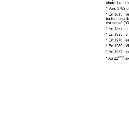
choix. La for
* Vers 1792 el
* En 1813, l'
tentent une d
est sauvé (
"O
* En 1857, la 
* En 1923, le
* En 1970, les
* En 1980, l'é
* En 1984, un
ème
* Au 21
siè