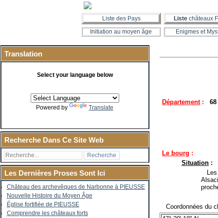
Liste des Pays
Liste
châteaux F
Initiation au moyen âge
Enigmes et Mys
Translation
Select your language below
Département
:
68 
Powered by
Translate
Recherche Dans Ce Site Web
Le bourg
:
Situation
:
Les r
Les Dernières Proses Sont Ici
Alsac
proch
Château des archevêques de Narbonne à PIEUSSE
Nouvelle Histoire du Moyen Âge
Église fortifiée de PIEUSSE
Coordonnées du ch
Comprendre les châteaux forts