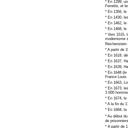
* En 1299, un
Ferrette, et l
* En 1356, le 
* En 1430, le
* En 1462, le 
* En 1468, le
* Vers 1515, 
modernisme se
Reichenstein
* A partir de
* En 1618, dé
* En 1637, H
* En 1639, Ha
* En 1648 (
le
France Louis 
* En 1663, Lou
* En 1673, le
3 000 homme
* En 1674, le
* A la fin du 
* En 1684, la 
* Au début du
de prisonniers
* A partir de