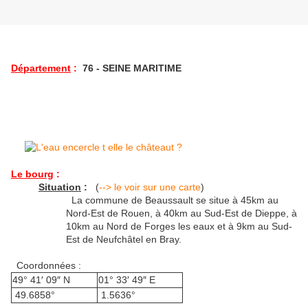
Département
:
76 - SEINE MARITIME
Le bourg
:
Situation
:
(
--> le voir sur une carte
)
La commune de Beaussault se situe à 45km au
Nord-Est de Rouen, à 40km au Sud-Est de Dieppe, à
10km au Nord de Forges les eaux et à 9km au Sud-
Est de Neufchâtel en Bray.
Coordonnées :
49° 41′ 09″ N
01° 33′ 49″ E
49.6858°
1.5636°