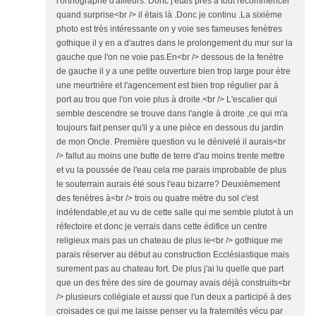
l'orthographe d'ailleurs. Donc j'étais près à tout recommencer
quand surprise<br /> il ètais là .Donc je continu .La sixième
photo est très intéressante on y voie ses fameuses fenètres
gothique il y en a d'autres dans le prolongement du mur sur la
gauche que l'on ne voie pas.En<br /> dessous de la fenètre
de gauche il y a une petite ouverture bien trop large pour ètre
une meurtrière et l'agencement est bien trop régulier par à
port au trou que l'on voie plus à droite.<br /> L'escalier qui
semble descendre se trouve dans l'angle à droite ,ce qui m'a
toujours fait penser qu'il y a une pièce en dessous du jardin
de mon Oncle. Première question vu le dénivelé il aurais<br
/> fallut au moins une butte de terre d'au moins trente mettre
et vu la poussée de l'eau cela me parais improbable de plus
le souterrain aurais été sous l'eau bizarre? Deuxièmement
des fenètres à<br /> trois ou quatre mètre du sol c'est
indéfendable,et au vu de cette salle qui me semble plutot à un
réfectoire et donc je verrais dans cette édifice un centre
religieux mais pas un chateau de plus le<br /> gothique me
parais réserver au début au construction Ecclésiastique mais
surement pas au chateau fort. De plus j'ai lu quelle que part
que un des frère des sire de gournay avais déjà construits<br
/> plusieurs collégiale et aussi que l'un deux a participé à des
croisades ce qui me laisse penser vu la fraternités vécu par