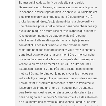
Beaussault.Ilya deux<br /> ou trois site sur le sujet.
Beaussautl vieux chateau,la première nous montre le porche
la seconde le fossé,regardé bien le dénivelé.La troisième est
plus explicite on y distingue aisément à gauche<br /> et à
droite les meurtrières,c'est justement dans la pièce qu'il y a
une cheminée,pour la petite histoire dans cette cheminée il y
avais une plaque de fonte lisse,et j'avais appris qu'a la<br />
révolution bon nombre de plaque avais été retourner
effectivement elle ne dérogeais pas a la règle je ne me
souvient plus des motifs mais elle était très belle.Autre
remarque nom des moindre ses<br /> vous avez le chateau
dans l'état actuelle c'est grasse à mon frère et moi car notre
oncle voulais dèscendre les murs jusque'a deux mètre pour
vendre la pierre on dit merci à qui?Sur un autre site<br />
(Beaussault castel)il y a de très beau clicher comme je ne
métrise très mal l'ordinateur je ne puis vous les mettes sur
votre site.Il y a neuf photos je présume que vous les avez vu?
Les deux<br /> première représente l'entrée la troisième le
fossé on y distingue une ligne en haut qui part du chateau
vers l'extérieur c'est le soutérrain ,à propos de celui ci j'ais
omis de signaler que de<br /> chaque coté il y a des alvéoles
de quoi mettre des chevaux ou des vaches.Lorsque l'on vois