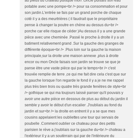
au pieds du chateau puisque mon .Oncle puisais son eau
potable avec une pompe<br /> pour sa consommation et pour
son jardin.L'entrée se fais par un grand porche de chaque
coté il y a des meurtrières ( il faudrait que le propriétaire
pense à changer la poutre en chène au dessus du<br />
porche car elle risque de céder )Au dessus il y a une grande
pièce avec une cheminée .Passé le proche à droite il y a un
batiment relativement grand .Sur la gauche des granges de
différente époque<br /> .Plus loin sur la gauche la maison
principale,sur la droite une maison annexe ,plus à droite
encor ou mon Oncle faisais son jardin se trouve se que je
panse ètre une vaste pièce qui par le temps<br /> c'est
trouvée remplie de terre ,ce qui me fait dire cela c'est que sur
la gauche lorsque l'on regarde le fond il y a je ne me rappel
plus très bien trois ou quatre très grande fenètres de style<br
/> gothique se qui ma toujours laissé panser qu'il pouvais y
avoir une autre pièce en dessous de plus au début du jardin il
semble y avoir le début d'un escalier .J'oubliais au fond du
jardin et sur<br /> la droite en entrent il y a se que mes
cousins appelaient les oubliettes une tour qui servais de
poubelle .Comment oublier ce chateau pour des petits
parisien le rève a j'oubliais sur la gauche du<br /> chateau a
l'extérieur il y a un soutèrrain qui par de l'intèrieure du