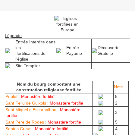
Légende
:
Entrée Interdite dans
les
Entrée
Découverte
fortifications de
Payante
Gratuite
l'église
Site Templier
Nom du bourg comportant une
Note
construction religieuse fortifiée
Poblet
:
Monastère fortifié
5
Sant Feliu de Guixols
:
Monastère fortifié
2
Sant Miquel d'Escornalbou
:
Monastère
3
fortifié
Sant Pere de Rodes
:
Monastère fortifié
5
Santes Creus
:
Monastère fortifié
4