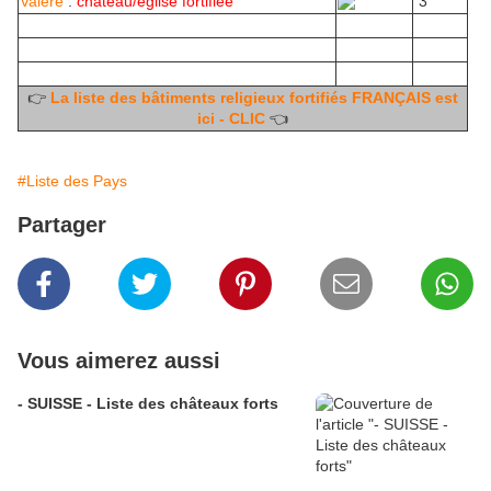
Valère
:
château/église fortifiée
3
👉
La liste des bâtiments religieux fortifiés FRANÇAIS est
ici - CLIC
👈
#Liste des Pays
Partager
Vous aimerez aussi
- SUISSE - Liste des châteaux forts