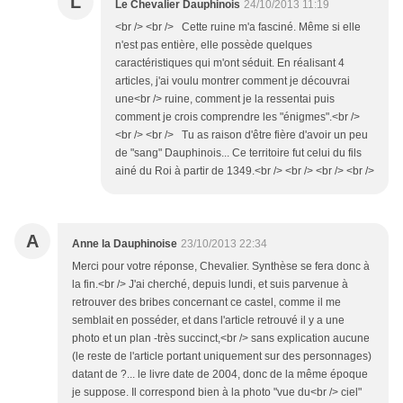
L
Le Chevalier Dauphinois
24/10/2013 11:19
<br /> <br /> Cette ruine m'a fasciné. Même si elle
n'est pas entière, elle possède quelques
caractéristiques qui m'ont séduit. En réalisant 4
articles, j'ai voulu montrer comment je découvrai
une<br /> ruine, comment je la ressentai puis
comment je crois comprendre les "énigmes".<br />
<br /> <br /> Tu as raison d'être fière d'avoir un peu
de "sang" Dauphinois... Ce territoire fut celui du fils
ainé du Roi à partir de 1349.<br /> <br /> <br /> <br />
A
Anne la Dauphinoise
23/10/2013 22:34
Merci pour votre réponse, Chevalier. Synthèse se fera donc à
la fin.<br /> J'ai cherché, depuis lundi, et suis parvenue à
retrouver des bribes concernant ce castel, comme il me
semblait en posséder, et dans l'article retrouvé il y a une
photo et un plan -très succinct,<br /> sans explication aucune
(le reste de l'article portant uniquement sur des personnages)
datant de ?... le livre date de 2004, donc de la même époque
je suppose. Il correspond bien à la photo "vue du<br /> ciel"