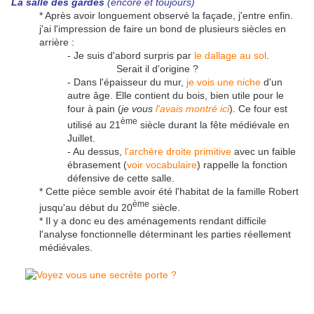
La salle des gardes
(encore et toujours)
* Après avoir longuement observé la façade, j'entre enfin.
j'ai l'impression de faire un bond de plusieurs siècles en
arrière :
- Je suis d'abord surpris par
le dallage au sol
.
Serait il d'origine ?
- Dans l'épaisseur du mur,
je vois une niche
d'un
autre âge. Elle contient du bois, bien utile pour le
four à pain (
je vous
l'avais montré ici
). Ce four est
ème
utilisé au 21
siècle durant la fête médiévale en
Juillet.
- Au dessus,
l'archère droite primitive
avec un faible
ébrasement (
voir vocabulaire
) rappelle la fonction
défensive de cette salle.
* Cette pièce semble avoir été l'habitat de la famille Robert
ème
jusqu'au début du 20
siècle.
* Il y a donc eu des aménagements rendant difficile
l'analyse fonctionnelle déterminant les parties réellement
médiévales.