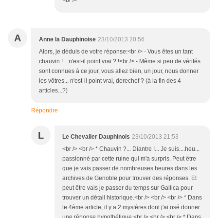
<br />
A
Anne la Dauphinoise
23/10/2013 20:56
Alors, je déduis de votre réponse:<br /> - Vous êtes un tant
chauvin !... n'est-il point vrai ? !<br /> - Même si peu de vérités
sont connues à ce jour, vous allez bien, un jour, nous donner
les vôtres... n'est-il point vrai, derechef ? (à la fin des 4
articles...?)
Répondre
L
Le Chevalier Dauphinois
23/10/2013 21:53
<br /> <br /> * Chauvin ?... Diantre !... Je suis....heu...
passionné par cette ruine qui m'a surpris. Peut être
que je vais passer de nombreuses heures dans les
archives de Genoble pour trouver des réponses. Et
peut être vais je passer du temps sur Gallica pour
trouver un détail historique.<br /> <br /> <br /> * Dans
le 4ème article, il y a 2 mystères dont j'ai osé donner
une réponse hypothétique.<br /> <br /> <br /> * Dans