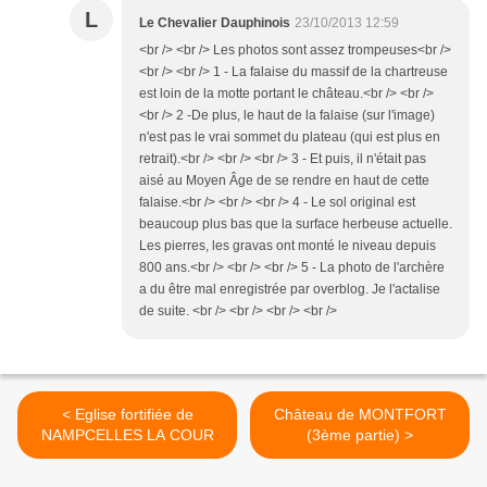
L
Le Chevalier Dauphinois
23/10/2013 12:59
<br /> <br /> Les photos sont assez trompeuses<br />
<br /> <br /> 1 - La falaise du massif de la chartreuse
est loin de la motte portant le château.<br /> <br />
<br /> 2 -De plus, le haut de la falaise (sur l'image)
n'est pas le vrai sommet du plateau (qui est plus en
retrait).<br /> <br /> <br /> 3 - Et puis, il n'était pas
aisé au Moyen Âge de se rendre en haut de cette
falaise.<br /> <br /> <br /> 4 - Le sol original est
beaucoup plus bas que la surface herbeuse actuelle.
Les pierres, les gravas ont monté le niveau depuis
800 ans.<br /> <br /> <br /> 5 - La photo de l'archère
a du être mal enregistrée par overblog. Je l'actalise
de suite. <br /> <br /> <br /> <br />
< Eglise fortifiée de
Château de MONTFORT
NAMPCELLES LA COUR
(3ème partie) >