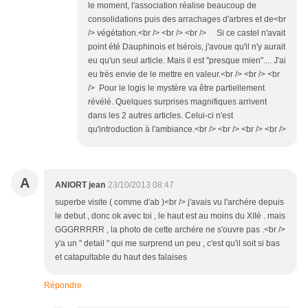
le moment, l'association réalise beaucoup de
consolidations puis des arrachages d'arbres et de<br
/> végétation.<br /> <br /> <br /> Si ce castel n'avait
point été Dauphinois et Isérois, j'avoue qu'il n'y aurait
eu qu'un seul article. Mais il est "presque mien".... J'ai
eu très envie de le mettre en valeur.<br /> <br /> <br
/> Pour le logis le mystère va être partiellement
révélé. Quelques surprises magnifiques arrivent
dans les 2 autres articles. Celui-ci n'est
qu'introduction à l'ambiance.<br /> <br /> <br /> <br />
A
ANIORT jean
23/10/2013 08:47
superbe visite ( comme d'ab )<br /> j'avais vu l'archére depuis
le debut , donc ok avec toi , le haut est au moins du XIIé . mais
GGGRRRRR , la photo de cette archére ne s'ouvre pas .<br />
y'a un " detail " qui me surprend un peu , c'est qu'il soit si bas
et catapultable du haut des falaises
Répondre