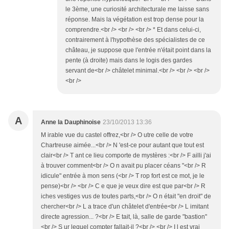
le 3ème, une curiosité architecturale me laisse sans
réponse. Mais la végétation est trop dense pour la
comprendre.<br /> <br /> <br /> * Et dans celui-ci,
contrairement à l'hypothèse des spécialistes de ce
château, je suppose que l'entrée n'était point dans la
pente (à droite) mais dans le logis des gardes
servant de<br /> châtelet minimal.<br /> <br /> <br />
<br />
A
Anne la Dauphinoise
23/10/2013 13:36
M irable vue du castel offrez,<br /> O utre celle de votre
Chartreuse aimée...<br /> N 'est-ce pour autant que tout est
clair<br /> T ant ce lieu comporte de mystères :<br /> F ailli j'ai
à trouver comment<br /> O n avait pu placer céans "<br /> R
idicule" entrée à mon sens (<br /> T rop fort est ce mot, je le
pense)<br /> <br /> C e que je veux dire est que par<br /> R
iches vestiges vus de toutes parts,<br /> O n était "en droit" de
chercher<br /> L a trace d'un châtelet d'entrée<br /> L imitant
directe agression... ?<br /> E tait, là, salle de garde "bastion"
<br /> S ur lequel compter fallait-il ?<br /> <br /> I l est vrai