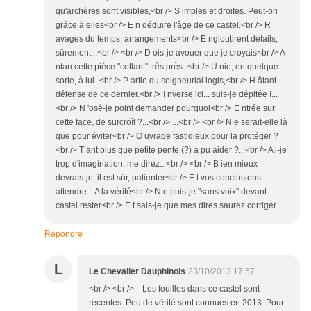
qu'archères sont visibles,<br /> S imples et droites. Peut-on
grâce à elles<br /> E n déduire l'âge de ce castel.<br /> R
avages du temps, arrangements<br /> E ngloutirent détails,
sûrement...<br /> <br /> D ois-je avouer que je croyais<br /> A
ntan cette pièce "collant" très près -<br /> U nie, en quelque
sorte, à lui -<br /> P artie du seigneurial logis,<br /> H âtant
défense de ce dernier.<br /> I nverse ici... suis-je dépitée !...
<br /> N 'osé-je point demander pourquoi<br /> E ntrée sur
cette face, de surcroît ?...<br /> ...<br /> <br /> N e serait-elle là
que pour éviter<br /> O uvrage fastidieux pour la protéger ?
<br /> T ant plus que petite pente (?) a pu aider ?...<br /> A i-je
trop d'imagination, me direz...<br /> <br /> B ien mieux
devrais-je, il est sûr, patienter<br /> E t vos conclusions
attendre... A la vérité<br /> N e puis-je "sans voix" devant
castel rester<br /> E t sais-je que mes dires saurez corriger.
Répondre
L
Le Chevalier Dauphinois
23/10/2013 17:57
<br /> <br /> Les fouilles dans ce castel sont
récentes. Peu de vérité sont connues en 2013. Pour