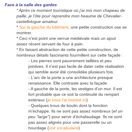
Face à la salle des gardes
* Après ce moment touristique où j'ai mis mon chapeau de
paille, je l'ôte pour reprendre mon heaume de Chevalier-
castellologue amateur.
*
Sur la gauche du bâtiment
, une petite construction ose se
montrer.
* Ceci n'est point une verrue médiévale mais un ajout
assez récent servant de four à pain.
* En faisant abstraction de cette petite construction, de
nombreux détails fascinants fourmillent sur cette façade :
- Les pierres sont pauvrement taillées et peu
jointives. Il n'est pas facile de dater cette réalisation
qui semble avoir été consolidée plusieurs fois.
- L'arc de la porte a une architecture presque
renaissance. Elle contraste avec la façade.
- A gauche de la porte, les vestiges d'un mur. Il est
fort probable que ce soit la continuité du rempart
extérieur (
je vous l'ai montré ici
)
- Quelques trous de boulin dont la fonction
m'échappe. Ils ne sont pas assez nombreux (
et un
peu "large"
) pour servir d'échafaudage. Ils ne sont
pas assez alignés pour une passerelle ou un
hourdage (
voir vocabulaire
).