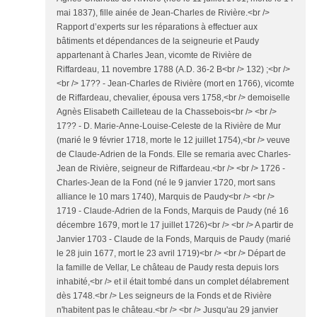
mai 1837), fille ainée de Jean-Charles de Rivière.<br />
Rapport d’experts sur les réparations à effectuer aux
bâtiments et dépendances de la seigneurie et Paudy
appartenant à Charles Jean, vicomte de Rivière de
Riffardeau, 11 novembre 1788 (A.D. 36-2 B<br /> 132) ;<br />
<br /> 17?? - Jean-Charles de Rivière (mort en 1766), vicomte
de Riffardeau, chevalier, épousa vers 1758,<br /> demoiselle
Agnès Elisabeth Cailleteau de la Chassebois<br /> <br />
17?? - D. Marie-Anne-Louise-Celeste de la Rivière de Mur
(marié le 9 février 1718, morte le 12 juillet 1754),<br /> veuve
de Claude-Adrien de la Fonds. Elle se remaria avec Charles-
Jean de Rivière, seigneur de Riffardeau.<br /> <br /> 1726 -
Charles-Jean de la Fond (né le 9 janvier 1720, mort sans
alliance le 10 mars 1740), Marquis de Paudy<br /> <br />
1719 - Claude-Adrien de la Fonds, Marquis de Paudy (né 16
décembre 1679, mort le 17 juillet 1726)<br /> <br /> A partir de
Janvier 1703 - Claude de la Fonds, Marquis de Paudy (marié
le 28 juin 1677, mort le 23 avril 1719)<br /> <br /> Départ de
la famille de Vellar, Le château de Paudy resta depuis lors
inhabité,<br /> et il était tombé dans un complet délabrement
dès 1748.<br /> Les seigneurs de la Fonds et de Rivière
n'habitent pas le château.<br /> <br /> Jusqu'au 29 janvier