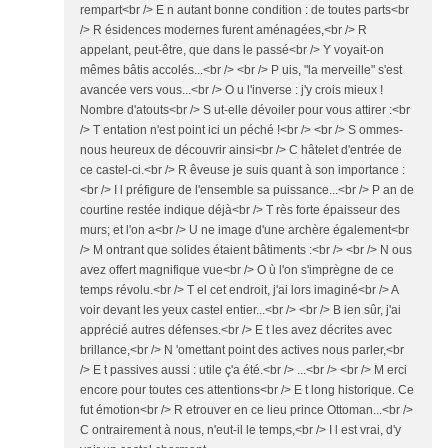
rempart<br /> E n autant bonne condition : de toutes parts<br
/> R ésidences modernes furent aménagées,<br /> R
appelant, peut-être, que dans le passé<br /> Y voyait-on
mêmes bâtis accolés...<br /> <br /> P uis, "la merveille" s'est
avancée vers vous...<br /> O u l'inverse : j'y crois mieux !
Nombre d'atouts<br /> S ut-elle dévoiler pour vous attirer :<br
/> T entation n'est point ici un péché !<br /> <br /> S ommes-
nous heureux de découvrir ainsi<br /> C hâtelet d'entrée de
ce castel-ci.<br /> R êveuse je suis quant à son importance :
<br /> I l préfigure de l'ensemble sa puissance...<br /> P an de
courtine restée indique déjà<br /> T rès forte épaisseur des
murs; et l'on a<br /> U ne image d'une archère également<br
/> M ontrant que solides étaient bâtiments :<br /> <br /> N ous
avez offert magnifique vue<br /> O ù l'on s'imprègne de ce
temps révolu.<br /> T el cet endroit, j'ai lors imaginé<br /> A
voir devant les yeux castel entier...<br /> <br /> B ien sûr, j'ai
apprécié autres défenses.<br /> E t les avez décrites avec
brillance,<br /> N 'omettant point des actives nous parler,<br
/> E t passives aussi : utile ç'a été.<br /> ...<br /> <br /> M erci
encore pour toutes ces attentions<br /> E t long historique. Ce
fut émotion<br /> R etrouver en ce lieu prince Ottoman...<br />
C ontrairement à nous, n'eut-il le temps,<br /> I l est vrai, d'y