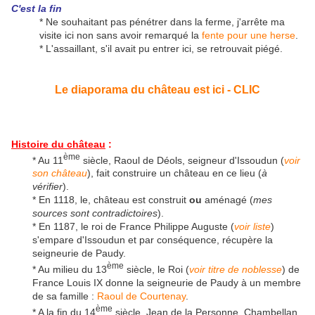
C'est la fin
* Ne souhaitant pas pénétrer dans la ferme, j'arrête ma
visite ici non sans avoir remarqué la
fente pour une herse
.
* L'assaillant, s'il avait pu entrer ici, se retrouvait piégé.
Le diaporama du château est ici - CLIC
Histoire du château
:
ème
* Au 11
siècle, Raoul de Déols, seigneur d'Issoudun (
voir
son château
), fait construire un château en ce lieu (
à
vérifier
).
* En 1118, le, château est construit
ou
aménagé (
mes
sources sont contradictoires
).
* En 1187, le roi de France Philippe Auguste (
voir liste
)
s'empare d'Issoudun et par conséquence, récupère la
seigneurie de Paudy.
ème
* Au milieu du 13
siècle, le Roi (
voir titre de noblesse
) de
France Louis IX donne la seigneurie de Paudy à un membre
de sa famille :
Raoul de Courtenay
.
ème
* A la fin du 14
siècle, Jean de la Personne, Chambellan