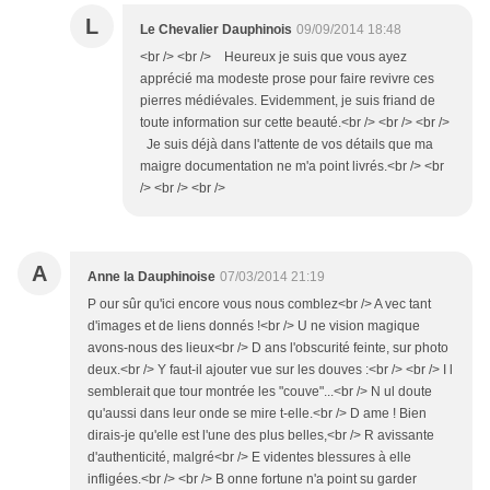
L
Le Chevalier Dauphinois
09/09/2014 18:48
<br /> <br /> Heureux je suis que vous ayez
apprécié ma modeste prose pour faire revivre ces
pierres médiévales. Evidemment, je suis friand de
toute information sur cette beauté.<br /> <br /> <br />
Je suis déjà dans l'attente de vos détails que ma
maigre documentation ne m'a point livrés.<br /> <br
/> <br /> <br />
A
Anne la Dauphinoise
07/03/2014 21:19
P our sûr qu'ici encore vous nous comblez<br /> A vec tant
d'images et de liens donnés !<br /> U ne vision magique
avons-nous des lieux<br /> D ans l'obscurité feinte, sur photo
deux.<br /> Y faut-il ajouter vue sur les douves :<br /> <br /> I l
semblerait que tour montrée les "couve"...<br /> N ul doute
qu'aussi dans leur onde se mire t-elle.<br /> D ame ! Bien
dirais-je qu'elle est l'une des plus belles,<br /> R avissante
d'authenticité, malgré<br /> E videntes blessures à elle
infligées.<br /> <br /> B onne fortune n'a point su garder