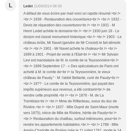
L
Ledet
11/09/2014 08:39
A défaut de vous écrire par mail voici un rapide résumé:<br />
<br /> 1938 - Restauration des couvertures<br /> <br /> 1932 -
Devis de réparation des couvertures<br /> <br /> 1931 - M
Henri Ledet achète le domaine<br /> <br /> 1930 juin 18 - Le
donjon est classé monument historique.<br /> <br /> 1903 - Le
château brûle, Mr Navet (gendre de Mr Croizet) le fait démolir.
<br /> <br /> 1901 - Mr Navet achete le chateau<br /> <br />
1899 à 1901 - Projet de vente à l'Etat<br /> <br /> Mr Sylvain
Levi est mandataire de M. le comte de la Teyssonnière<br />
<br /> 1899 Septembre 17 - « Des spéculateurs de Paris ont
acheté à M. le comte de<br /> la Teyssonnière, le vieux
château de Paudy." - M. l'abbé Beltante, curé de Paudy<br />
<br /> 18?? - Le comte de la Teyssonnière, qui payait des
impôts supérieurs aux revenus, a été contraint<br /> de
vendre cette propriété.<br /> <br /> 1876 - M. de La
Tremblais<br /> <br /> Mme de Riffardeau, soeur du duc de
Rivière.<br /> <br /> 1837 - Mlle Dupré de Saint-Maur (morte
vers 1875), nièce de Mlle de Rivière, hérite de Paudy<br />
<br /> Restauration du chatêau, surtout intérieures, pour<br />
rendre les appartements habitables.<br /> <br /> 1788 - Mlle
Agnès-Charlotte de Rivière (née le 11 juillet 1761, morte le 14