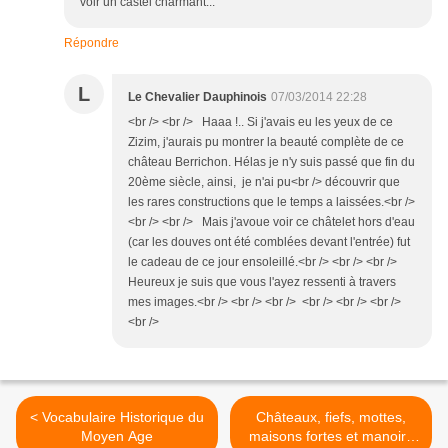
voir un castel charmant...
Répondre
L
Le Chevalier Dauphinois
07/03/2014 22:28
<br /> <br /> Haaa !.. Si j'avais eu les yeux de ce
Zizim, j'aurais pu montrer la beauté complète de ce
château Berrichon. Hélas je n'y suis passé que fin du
20ème siècle, ainsi, je n'ai pu<br /> découvrir que
les rares constructions que le temps a laissées.<br />
<br /> <br /> Mais j'avoue voir ce châtelet hors d'eau
(car les douves ont été comblées devant l'entrée) fut
le cadeau de ce jour ensoleillé.<br /> <br /> <br />
Heureux je suis que vous l'ayez ressenti à travers
mes images.<br /> <br /> <br /> <br /> <br /> <br />
<br />
< Vocabulaire Historique du
Châteaux, fiefs, mottes,
Moyen Age
maisons fortes et manoirs