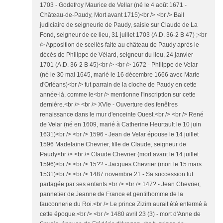
1703 - Godefroy Maurice de Vellar (né le 4 août 1671 -
Château-de-Paudy, Mort avant 1715)<br /> <br /> Bail
judiciaire de seigneurie de Paudy, saisie sur Claude de La
Fond, seigneur de ce lieu, 31 juillet 1703 (A.D. 36-2 B 47) ;<br
/> Apposition de scellés faite au château de Paudy après le
décès de Philippe de Vélard, seigneur du lieu, 24 janvier
1701 (A.D. 36-2 B 45)<br /> <br /> 1672 - Philippe de Velar
(né le 30 mai 1645, marié le 16 décembre 1666 avec Marie
d'Orléans)<br /> fut parrain de la cloche de Paudy en cette
année-là, comme le<br /> mentionne l'inscription sur cette
dernière.<br /> <br /> XVIe - Ouverture des fenêtres
renaissance dans le mur d'enceinte Ouest.<br /> <br /> René
de Velar (né en 1609, marié à Catherine Heurtault le 10 juin
1631)<br /> <br /> 1596 - Jean de Velar épouse le 14 juillet
1596 Madelaine Chevrier, fille de Claude, seigneur de
Paudy<br /> <br /> Claude Chevrier (mort avant le 14 juillet
1596)<br /> <br /> 15?? - Jacques Chevrier (mort le 15 mars
1531)<br /> <br /> 1487 novembre 21 - Sa succession fut
partagée par ses enfants.<br /> <br /> 147? - Jean Chevrier,
pannetier de Jeanne de France et gentilhomme de la
fauconnerie du Roi.<br /> Le prince Zizim aurait été enfermé à
cette époque.<br /> <br /> 1480 avril 23 (3) - mort d'Anne de