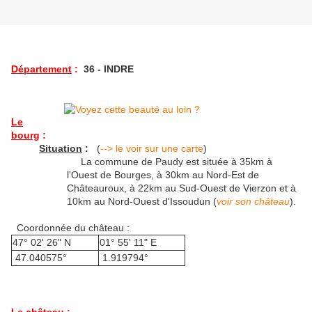
Département
:
36 - INDRE
Le
bourg
:
Situation
:
(
--> le voir sur une carte
)
La commune de Paudy est située à 35km à
l'Ouest de Bourges, à 30km au Nord-Est de
Châteauroux, à 22km au Sud-Ouest de Vierzon et à
10km au Nord-Ouest d'Issoudun (
voir son château
).
Coordonnée du château :
47° 02' 26" N
01° 55' 11" E
47.040575°
1.919794°