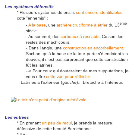
Les systèmes défensifs
* Plusieurs systèmes défensifs
sont encore identifiables
coté "ennemis" :
ème
-
A la base
, une
archère cruciforme à étrier
du 13
siècle.
- Au sommet, des
corbeaux à ressauts
. Ce sont les
restes des mâchicoulis.
- Dans l'angle, une
construction en encorbellement
.
Sachant qu'à la base de la tour-porte s'étendaient les
douves, il n'est pas surprenant que cette construction
fût les latrines.
--> Pour ceux qui douteraient de mes supputations, je
vous offre
cette vue pour réfléchir
.
Latrines à l'extérieur (
gauche
)... Bretèche à l'intérieur.
Les entrées
* En prenant
un peu de recul
, je prends la mesure
défensive de cette beauté Berrichonne.
* Il y a :