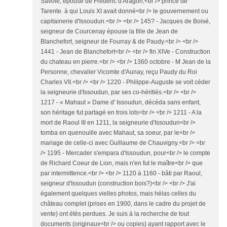
Savoie, épouse de Frédéric d'Aragon,<br /> prince de
Tarente. à qui Louis XI avait donné<br /> le gouvernement ou
capitainerie d'Issoudun.<br /> <br /> 145? - Jacques de Boisé,
seigneur de Courcenay épouse la fille de Jean de
Blanchefort, seigneur de Fourray & de Paudy.<br /> <br />
1441 - Jean de Blanchefort<br /> <br /> fin XIVe - Construction
du chateau en pierre.<br /> <br /> 1360 octobre - M Jean de la
Personne, chevalier Vicomte d'Aunay, reçu Paudy du Roi
Charles VII.<br /> <br /> 1220 - Philippe-Auguste se voit céder
la seigneurie d'Issoudun, par ses co-héritiés.<br /> <br />
1217 - « Mahaut » Dame d' Issoudun, décéda sans enfant,
son héritage fut partagé en trois lots<br /> <br /> 1211 - A la
mort de Raoul III en 1211, la seigneurie d'Issoudun<br />
tomba en quenouille avec Mahaut, sa soeur, par le<br />
mariage de celle-ci avec Guillaume de Chauvigny.<br /> <br
/> 1195 - Mercader s'empara d'Issoudun, pour<br /> le compte
de Richard Coeur de Lion, mais n'en fut le maître<br /> que
par intermittence.<br /> <br /> 1120 à 1160 - bâti par Raoul,
seigneur d'Issoudun (construction bois?)<br /> <br /> J'ai
également quelques vielles photos, mais hélas celles du
château complet (prises en 1900, dans le cadre du projet de
vente) ont étés perdues. Je suis à la recherche de tout
documents (originaux<br /> ou copies) ayant rapport avec le