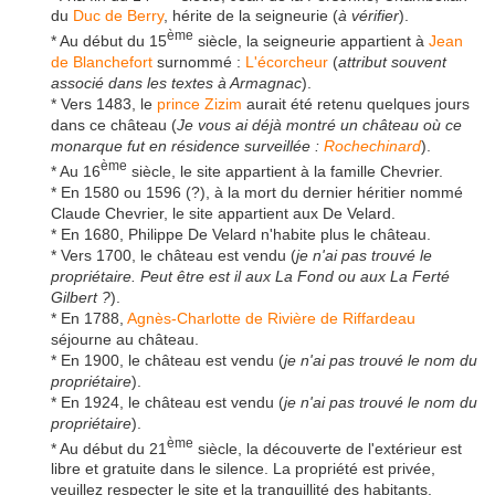
du
Duc de Berry
, hérite de la seigneurie (
à vérifier
).
ème
* Au début du 15
siècle, la seigneurie appartient à
Jean
de Blanchefort
surnommé :
L'écorcheur
(
attribut souvent
associé dans les textes à Armagnac
).
* Vers 1483, le
prince Zizim
aurait été retenu quelques jours
dans ce château (
Je vous ai déjà montré un château où ce
monarque fut en résidence surveillée :
Rochechinard
).
ème
* Au 16
siècle, le site appartient à la famille Chevrier.
* En 1580 ou 1596 (?), à la mort du dernier héritier nommé
Claude Chevrier, le site appartient aux De Velard.
* En 1680, Philippe De Velard n'habite plus le château.
* Vers 1700, le château est vendu (
je n'ai pas trouvé le
propriétaire. Peut être est il aux La Fond ou aux La Ferté
Gilbert ?
).
* En 1788,
Agnès-Charlotte de Rivière de Riffardeau
séjourne au château.
* En 1900, le château est vendu (
je n'ai pas trouvé le nom du
propriétaire
).
* En 1924, le château est vendu (
je n'ai pas trouvé le nom du
propriétaire
).
ème
* Au début du 21
siècle, la découverte de l'extérieur est
libre et gratuite dans le silence. La propriété est privée,
veuillez respecter le site et la tranquillité des habitants.