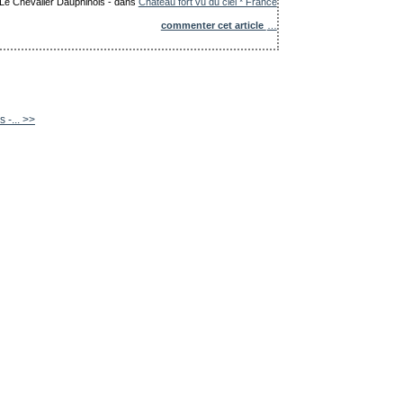
: Le Chevalier Dauphinois
-
dans
Château fort vu du ciel * France
commenter cet article
…
 -... >>