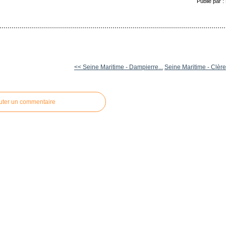
Publié par 
<< Seine Maritime - Dampierre...
Seine Maritime - Clères
uter un commentaire