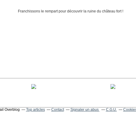
tail Overblog
Top articles
Contact
Signaler un abus
C.G.U.
Cookies