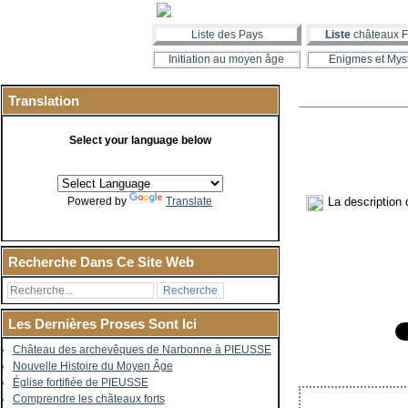
Liste des Pays
Liste
châteaux F
Initiation au moyen âge
Enigmes et Mys
Translation
Select your language below
La description 
Powered by
Translate
Recherche Dans Ce Site Web
Les Dernières Proses Sont Ici
Château des archevêques de Narbonne à PIEUSSE
Nouvelle Histoire du Moyen Âge
Église fortifiée de PIEUSSE
Comprendre les châteaux forts