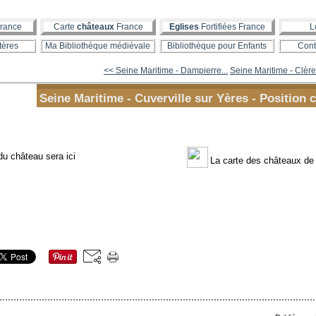
rance
Carte
châteaux
France
Eglises
Fortifiées France
L
tères
Ma Bibliothèque médiévale
Bibliothèque pour Enfants
Cont
<< Seine Maritime - Dampierre...
Seine Maritime - Clères
Seine Maritime - Cuverville sur Yères - Position 
du château sera ici
La carte des châteaux de