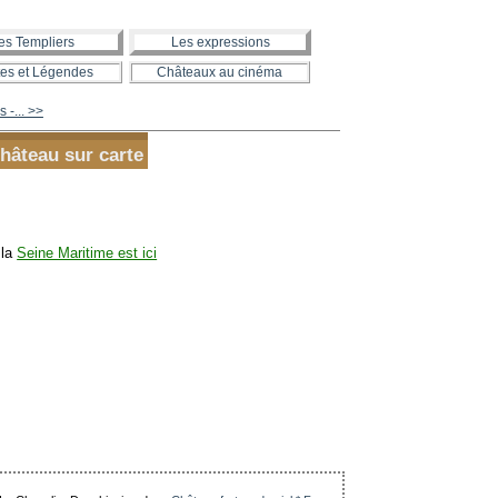
es Templiers
Les expressions
es et Légendes
Châteaux au cinéma
 -... >>
château sur carte
 la
Seine Maritime est ici