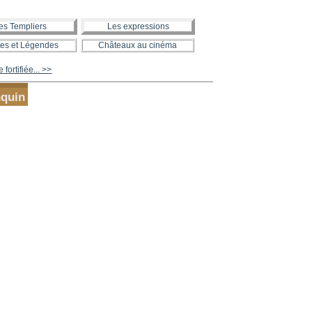
es Templiers
Les expressions
es et Légendes
Châteaux au cinéma
fortifiée... >>
nquin