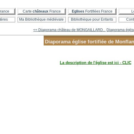
rance
Carte
châteaux
France
Eglises
Fortifiées France
L
tères
Ma Bibliothèque médiévale
Bibliothèque pour Enfants
Cont
<< Diaporama château de MONGAILLARD...
Diaporama église 
Diaporama église fortifiée de Monfla
La description de l'église est ici - CLIC