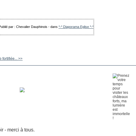
Publié par : Chevalier Dauphinois
-
dans
*-* Diaporama Eglise *-*
fortifiée... >>
 - merci à tous.