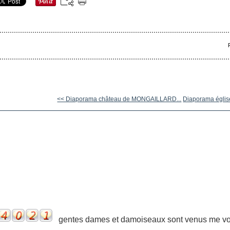
<< Diaporama château de MONGAILLARD...
Diaporama église 
gentes dames et damoiseaux sont venus me voir