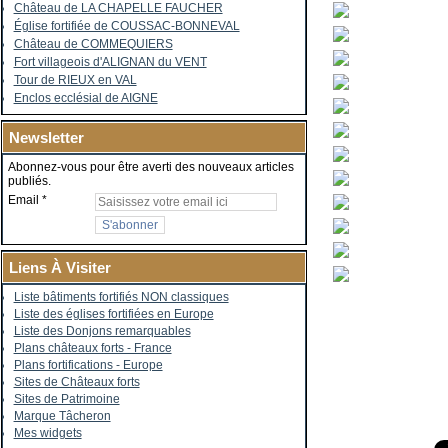
Château de LA CHAPELLE FAUCHER
Église fortifiée de COUSSAC-BONNEVAL
Château de COMMEQUIERS
Fort villageois d'ALIGNAN du VENT
Tour de RIEUX en VAL
Enclos ecclésial de AIGNE
Newsletter
Abonnez-vous pour être averti des nouveaux articles
publiés.
Email
Liens À Visiter
Liste bâtiments fortifiés NON classiques
Liste des églises fortifiées en Europe
Liste des Donjons remarquables
Plans châteaux forts - France
Plans fortifications - Europe
Sites de Châteaux forts
Sites de Patrimoine
Marque Tâcheron
Mes widgets